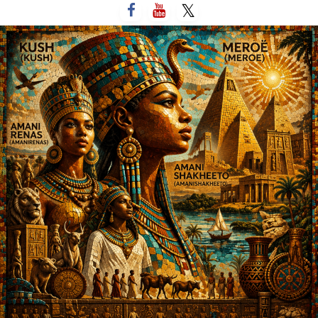
لتخطي
لى
لمحتوى