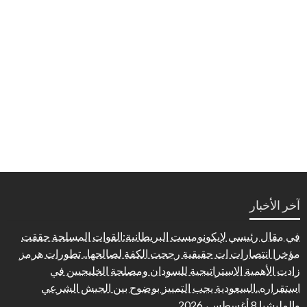
آخر الأخبار
في مقال رئيسي لإيكونومست البريطانية:القوات المسلحة حققت
مؤخرا انتصارات ات حقيقية رجحت الكفة لصالحها.. تطورات هرمز
زادت الأهمية الاستراتيجية للسودان ومصلحة الخليجيين في
استقراره..السعودية يجب التمييز بوضوح بين الجيش الشرعي
والمليشيا
8 أغسطس، 2026