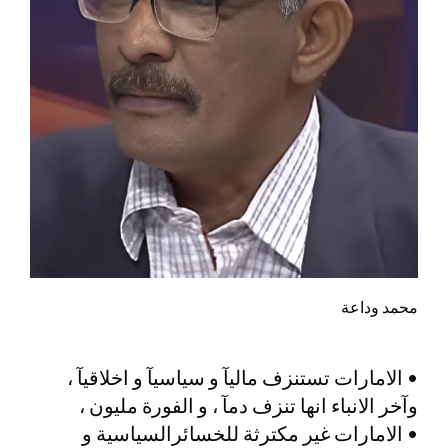
محمد وداعة
• الامارات تستنزف ماليآ و سياسيآ و اخلاقيآ ،
وآخر الانباء انها تنزف دمآ ، و الفورة مليون ،
• الامارات غير مكترثة للخسائرالسياسية و