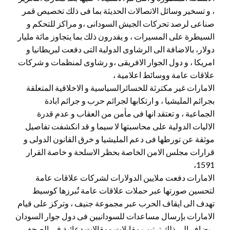
، و تسخير وسائل الاتصالات الحديثة بما فى ذلك تخصيص قمر
صناعى لرصد تحركات الجيش السودانى ،و مراكز للتحكم و
السيطرة على المسيرات ، و يقدرون ذلك بما يتجاوز مائة مليار
دولار، بالاضافة الى الرشاوى الدولية التى دفعت لبريطانيا و
امريكا ، و دول الجوار الافريقى ،و رشاوى لمنظمات و شركات
علاقات عامة ووسائط اعلامية ،
الامارات غير مكترثة للخسائرالسياسية و الاخلاقية المتعلقة
بجرائم المليشيا ، و ارتكابها لجرائم حرب و جرائم ابادة
الجماعية ، و تعتقد انها فى مأمن من العقاب و عدم قدرة
الاليات الدولية على محاسبتها لا سيما و قد انكشفت تفاصيل
موثقة عن تورطها فى دعم المليشيا و خرق القانون الدولى و
قرارات مجلس الامن الخاصة بحظر الاسلحة و خاصة القرار
1591،
الامارات دفعت ملايين الدولارات لشركات علاقات عامة
لتحسين صورتها عبر حملات علاقات عامة تُبرزها كوسيط
تهدف الى ايقاف الحرب عبر مجموعة جنيف ، وتركز على قيام
الامارات بإرسال مساعدات للسودانيين فى دول جوار السودان
، يضاف إلى ذلك ترتيب مقابلات ومقالات دعائية في الصحف