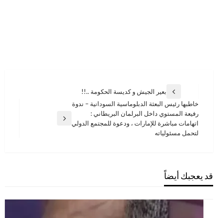
تصفّح
بعير الجيش و كديسة الحكومة ..!!
المقالة
المقالات
خاطبها رئيس البعثة الدبلوماسية السودانية – ندوة
السابقة
رفيعة المستوي داخل البرلمان البريطاني :
المقالة
اتهامات مباشرة للإمارات ، ودعوة للمجتمع الدولي
التالية
لتحمل مسئولياته
قد يعجبك أيضاً