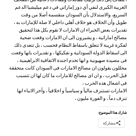
الغربية الكبرى لنفي أي دور إماراتي في دعم ميليشيا الدعم
السريع، والاستدلال بأن السودان منقسمة أصلا من وقت
طويل وأن الخلاف هو خلاف أهلي داخلي لا صلة للإمارات به ،
تقديرات بعض الخبراء ان الامارات لا تقوم بكل هذا لتحقيق
مصالح اماراتية ، و يشيرون الى ان الامارات وقعت ضحية
لفكرة غريبة لا تتعلق باسقاط النظام فحسب ، بل تتعدى ذلك
الى اسقاط الدولة السودانية و تفكيكها ، و تقديرات بانها وقعت
فى مصيدة صهيونية و انها تخدم اجندة الاتفاقية الابراهيمية ،
محللون يقولون ان مصالح الامارات فى السودان كانت متحققة
قبل الحرب ، و ان اى مصالح للامارات ما كان لها ان تتسبب
فى اشعال هذه الحرب ،
الامارات تستنزف ماليآ و سياسيآ و اخلاقيآ ، وآخر الانباء انها
تنزف دمآ ، و الفورة مليون ،
شارك هذا الموضوع:
مشاركة