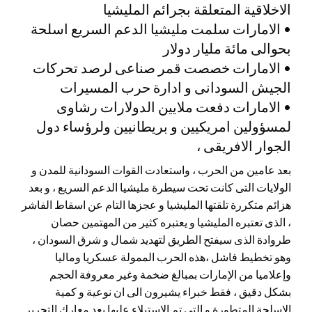
الاخلاقية المتعلقة بجرائم المليشيا
• الامارات سلمت مليشيا الدعم السريع اسلحة
بحوالى مائة مليار دولار
• الامارات خصصت قمر صناعى لرصد تحركات
الجيش السودانى و ادارة حرب المسيرات
• الامارات دفعت ملايين الدولارات رشاوى
لمسؤولين امريكيين و بريطانيين ولرؤساء دول
الجوار الافريقى ،
بعد عامين من الحرب ، واستعادت القوات السودانية للمدن و
الولايات التى كانت تحت سيطرة مليشيا الدعم السريع ، و بعد
هزائم متكررة تلقتها المليشيا و عجزها التام عن اسقاط الفاشر
، الذى تعتبره المليشيا و يعتبره كثير من المهتمين حصان
طروادة الذى سيفتح الطريق لتهديد شمال و شرق السودان ،
وهو تخطيط فاشل ،هذه الحرب الممولة عسكريا وماليا
وإعلاميا من الإمارات بمبالغ ضخمة وغير معروفة الحجم
بشكل دقيق ، فقط خبراء يشيرون الى ان نوعية و كمية
الاسلحة المتطورة و التى تم الاستيلاء عليها بعد معارك التحرير