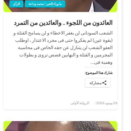
ما وراء الخبر / محمد وداعة
الرأي
العائدون من اللجوء .. والعائدين من التمرد
الشعب السودانى لن يغفر الاخطاء و لن يسامح القتلة و
(بقوة عين) لم يفكروا حتى فى مجرد الاعتذار ، اوطلب
العفو الشعب لن يتنازل عن حقه الخاص فى محاسبة
المجرمين و القتلة و النهابين قصص تروى و بطولات
وهمية فى…
شارك هذا الموضوع:
مشاركة
نُشر
26 يونيو، 2026
الرواية الأولى
في