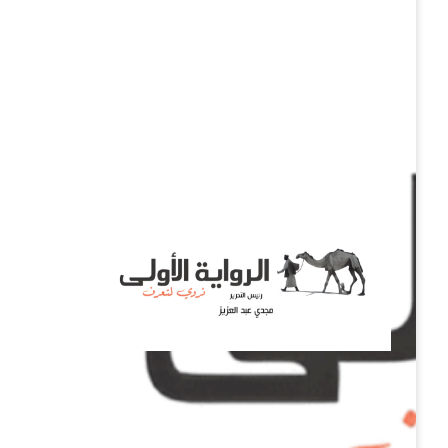
نروي لتعرف
الرواية الأولى