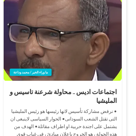
ما وراء الخبر / محمد وداعة
اجتماعات اديس .. محاولة شرعنة تاسيس و
المليشيا
• نرفض مشاركة تأسيس لانها رئيسها هو رئيس المليشيا
التى تقتل الشعب السودانى• الحوار السياسى لاينبغى ان
يشتمل على اجندة حربية او اطراف مقاتلة• الهدف من
هذه الجولة ، هو الخروج باعلان مبادئ ، فى غياب قوى