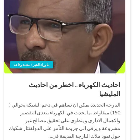
ما وراء الخبر / محمد وداعة
احاديث الكهرباء .. اخطر من احاديث
المليشيا
البارجة الجديدة يمكن ان تساهم في دعم الشبكة بحوالي (
150) ميقاواط،ما يحدث في الكهرباء يتعدى التقصير
والاهمال الادارى و ينطوى على تحقيق مصالح غير
مشروعة و يرقى الى جريمة التآمر على الدولةتثار شكوك
حول نفوذ ملاك البارجة القديمة في…