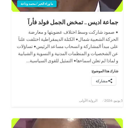
ما وراء الخبر / محمد وداعة
جماعة اديس .. تمخض الجمل فولد فأرآ
• صمود شاركت وسط اختلاف عضويتها و معارضة
الحركة الشعبية شمال• الكتلة الديمقراطية اختلفت علنآ
على مبدأ المشاركة و انسحاب مساعد الرئيس• تساؤلات
عن الشخصيات و المنظمات المدنية و النسوية و الشبابية
و لماذا لم تعلن اسماءها• التمثيل للقوى السياسية…
شارك هذا الموضوع:
مشاركة
نُشر
5 يونيو، 2026
الرواية الأولى
في