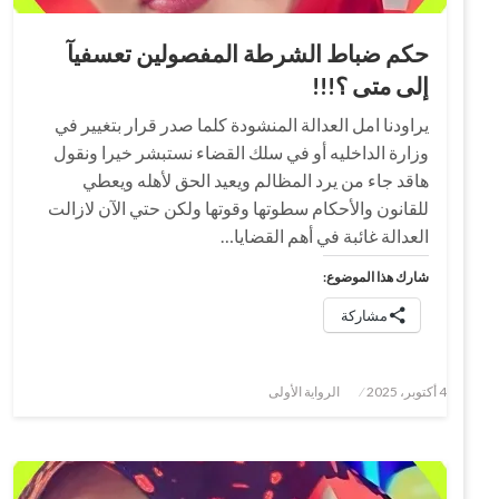
حكم ضباط الشرطة المفصولين تعسفيآ
إلى متى ؟!!!
يراودنا امل العدالة المنشودة كلما صدر قرار بتغيير في
وزارة الداخليه أو في سلك القضاء نستبشر خيرا ونقول
هاقد جاء من يرد المظالم ويعيد الحق لأهله ويعطي
للقانون والأحكام سطوتها وقوتها ولكن حتي الآن لازالت
العدالة غائبة في أهم القضايا…
شارك هذا الموضوع:
مشاركة
نُشر
4 أكتوبر، 2025
الرواية الأولى
في