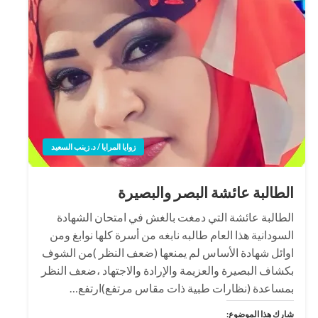
زوايا المرايا / د. زينب السعيد
الطالبة عائشة البصر والبصيرة
الطالبة عائشة التي دمغت بالغش في امتحان الشهادة
السودانية هذا العام طالبه نابغه من أسرة كلها نوابغ ومن
اوائل شهادة الأساس لم يمنعها (ضعف النظر )من الشوف
بكشاف البصيرة والعزيمة والإرادة والاجتهاد ،ضعف النظر
بمساعدة (نظارات طبية ذات مقاس مرتفع)ارتفع…
شارك هذا الموضوع: