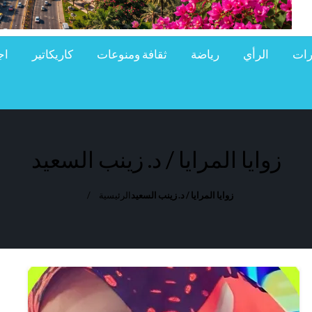
رات
الرأي
رياضة
ثقافة ومنوعات
كاريكاتير
اج
زوايا المرايا / د. زينب السعيد
زوايا المرايا / د. زينب السعيد
الرئيسية