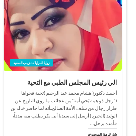
زوايا المرايا / د. زينب السعيد
الي رئيس المجلس الطبي مع التحية
أحييك دكتور( هشام محمد عبد الرحيم )تحية فحواها
(“رجل ذو همة يُحي أمة”من عجائب ما روي التاريخ عن
طراز رجال من سلف الأمة الصالح..أنه لما حاصر خالد بن
الوليد (الحيرة) أرسل إلى سيدنا أبى بكر يطلب منه مدداً،
فأمده برجل…
شارك هذا الموضوع: