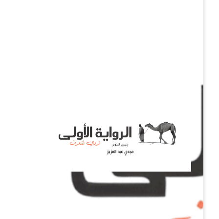
نروي لتعرف
الرواية الأولى