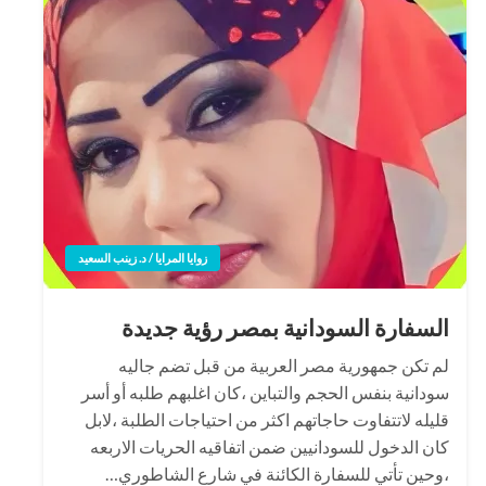
زوايا المرايا / د. زينب السعيد
السفارة السودانية بمصر رؤية جديدة
لم تكن جمهورية مصر العربية من قبل تضم جاليه
سودانية بنفس الحجم والتباين ،كان اغلبهم طلبه أو أسر
قليله لاتتفاوت حاجاتهم اكثر من احتياجات الطلبة ،لابل
كان الدخول للسودانيين ضمن اتفاقيه الحريات الاربعه
،وحين تأتي للسفارة الكائنة في شارع الشاطوري…