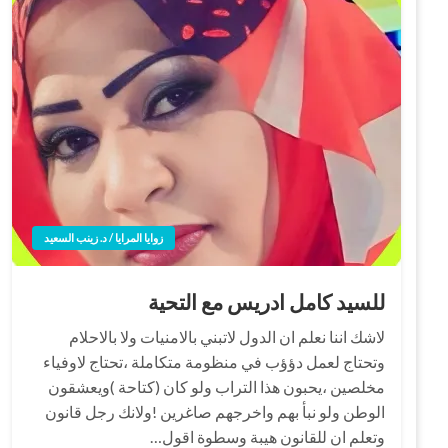
زوايا المرايا / د. زينب السعيد
للسيد كامل ادريس مع التحية
لاشك اننا نعلم ان الدول لاتبني بالامنيات ولا بالاحلام
وتحتاج لعمل دؤؤب في منظومة متكاملة ،تحتاج لاوفياء
مخلصين ،يحبون هذا التراب ولو كان (كتاحة )ويعشقون
الوطن ولو نبأ بهم واخرجهم صاغرين !ولانك رجل قانون
وتعلم ان للقانون هيبة وسطوة اقول…