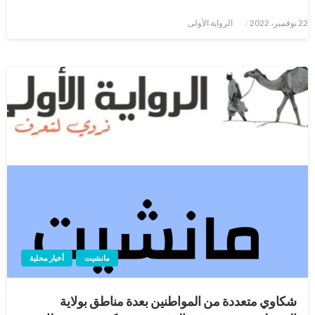
نُشر
22 نوفمبر، 2022
الرواية الأولى
في
مانشيت
أخبار محلية
شكاوي متعددة من المواطنين بعدة مناطق بولاية