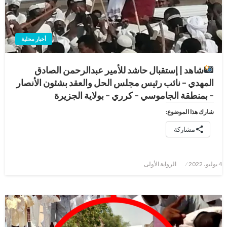
أخبار محلية
شاهد | إستقبال حاشد للأمير عبدالرحمن الصادق
المهدي – نائب رئيس مجلس الحل والعقد بشئون الأنصار
– بمنطقة الجاموسي – كرري – بولاية الجزيرة
شارك هذا الموضوع:
مشاركة
نُشر
4 يوليو، 2022
الرواية الأولى
في