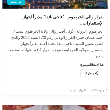
أخبار محلية
بقرار والي الخرطوم – ” ناجي بانقا” مديراََ لجهاز
الإستثمارات ..
الخرطوم : الرواية الأولى أصدر والي ولاية الخرطوم السيد /
أحمد عثمان حمزة القرار الولائي رقم (70) لسنة 2022 والذي
قضي بتعيين السيد / ناجي بانقا محمد أحمد مديراََ لجهاز
إستثمارات ولاية الخرطوم ، ووجه القرار كافة الجهات المختصة
وضع…
شارك هذا الموضوع:
مشاركة
نُشر
1 يونيو، 2022
الرواية الأولى
في