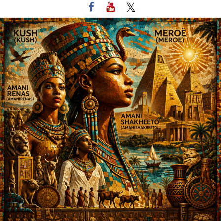
لتخطي
لى
لمحتوى