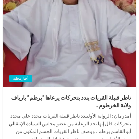
أخبار محلية
ناظر قبيلة القريات يندد بتحركات يرعاها “برطم” بارياف
ولاية الخرطوم ..
أمدرمان : الرواية الأولىندد ناظر قبيلة القريات مجدد علي مجدد
بتحركات قال إنها تجد الرعاية من عضو مجلس السيادة الإنتقالي
أبو القاسم برطم ، ووصف ناظر القريات الجسم المكون من
بعض الأفراد – تحت مسمي تنسيقية قبائل الريف الغربي –…