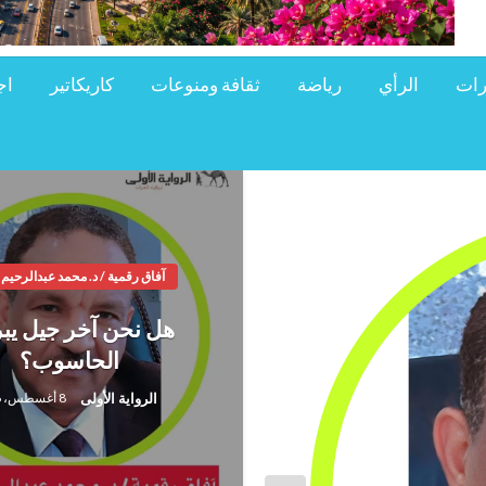
رات
الرأي
رياضة
ثقافة ومنوعات
كاريكاتير
اج
آفاق رقمية / د. محمد عبدالرحيم
هل نحن آخر جيل يب
الحاسوب؟
الرواية الأولى
8 أغسطس، 2026