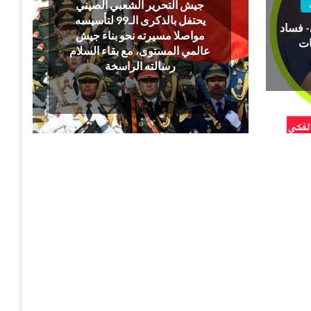
جيش التحرير الشعبي الصيني
يحتفل بالذكرى الـ99 لتأسيسه
- فساد
مواصلا مسيرته نحو بناء جيش
ات
عالمي المستوى، مع بقاء السلام
رسالته الراسخة